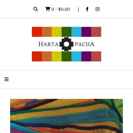
0
-
$0,00